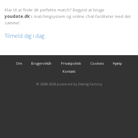
Klar til at finde dit perfekte match? Begynd at bruge
youdate.dk
's matchingsystem og online chat-faciliteter med det
samme!
Tilmeld dig i dag
Om
Brugervilkår
Privatpolitik
Cookies
Hjælp
Kontakt
© 2008-2026
powered by Dating Factory